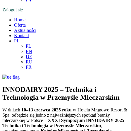
Zaloguj się
Home
Oferta
Aktualności
Kontakt
PL
PL
EN
DE
RU
FR
INNODAIRY 2025 – Technika i
Technologia w Przemyśle Mleczarskim
W dniach
10–13 czerwca 2025 roku
w Hotelu Mrągowo Resort &
Spa, odbędzie się jedno z najważniejszych spotkań branży
mleczarskiej w Polsce –
XXXI Sympozjum INNODAIRY
2025 –
Technika i Technologia w Przemyśle Mleczarskim
,
organizowane przez
Katedrę Mleczarstwa i Zarządzania