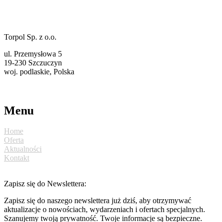
Torpol Sp. z o.o.
ul. Przemysłowa 5
19-230 Szczuczyn
woj. podlaskie, Polska
torpol@ekotorpol.com
+48 86 261 11 22
Menu
Home
Oferta
Aktualności
Kontakt
Zapisz się do Newslettera:
Zapisz się do naszego newslettera już dziś, aby otrzymywać
aktualizacje o nowościach, wydarzeniach i ofertach specjalnych.
Szanujemy twoją prywatność. Twoje informacje są bezpieczne.