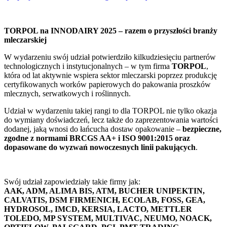
TORPOL na INNODAIRY 2025 – razem o przyszłości branży
mleczarskiej
W wydarzeniu swój udział potwierdziło kilkudziesięciu partnerów
technologicznych i instytucjonalnych – w tym firma
TORPOL
,
która od lat aktywnie wspiera sektor mleczarski poprzez produkcję
certyfikowanych worków papierowych do pakowania proszków
mlecznych, serwatkowych i roślinnych.
Udział w wydarzeniu takiej rangi to dla TORPOL nie tylko okazja
do wymiany doświadczeń, lecz także do zaprezentowania wartości
dodanej, jaką wnosi do łańcucha dostaw opakowanie –
bezpieczne,
zgodne z normami BRCGS AA+ i ISO 9001:2015 oraz
dopasowane do wyzwań nowoczesnych linii pakujących
.
Swój udział zapowiedziały takie firmy jak:
AAK, ADM, ALIMA BIS, ATM, BUCHER UNIPEKTIN,
CALVATIS, DSM FIRMENICH, ECOLAB, FOSS, GEA,
HYDROSOL, IMCD, KERSIA, LACTO, METTLER
TOLEDO, MP SYSTEM, MULTIVAC, NEUMO, NOACK,