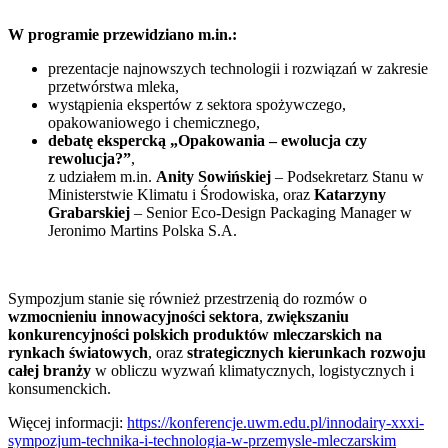
W programie przewidziano m.in.:
prezentacje najnowszych technologii i rozwiązań w zakresie
przetwórstwa mleka,
wystąpienia ekspertów z sektora spożywczego,
opakowaniowego i chemicznego,
debatę ekspercką „Opakowania – ewolucja czy
rewolucja?”
,
z udziałem m.in.
Anity Sowińskiej
– Podsekretarz Stanu w
Ministerstwie Klimatu i Środowiska, oraz
Katarzyny
Grabarskiej
– Senior Eco-Design Packaging Manager w
Jeronimo Martins Polska S.A.
Sympozjum stanie się również przestrzenią do rozmów o
wzmocnieniu innowacyjności sektora
,
zwiększaniu
konkurencyjności polskich produktów mleczarskich na
rynkach światowych
, oraz
strategicznych kierunkach rozwoju
całej branży
w obliczu wyzwań klimatycznych, logistycznych i
konsumenckich.
Więcej informacji:
https://konferencje.uwm.edu.pl/innodairy-xxxi-
sympozjum-technika-i-technologia-w-przemysle-mleczarskim