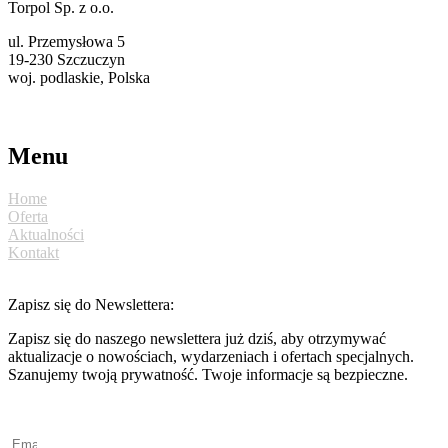
Torpol Sp. z o.o.
ul. Przemysłowa 5
19-230 Szczuczyn
woj. podlaskie, Polska
torpol@ekotorpol.com
+48 86 261 11 22
Menu
Home
Oferta
Aktualności
Kontakt
Zapisz się do Newslettera:
Zapisz się do naszego newslettera już dziś, aby otrzymywać
aktualizacje o nowościach, wydarzeniach i ofertach specjalnych.
Szanujemy twoją prywatność. Twoje informacje są bezpieczne.
Polityka prywatności