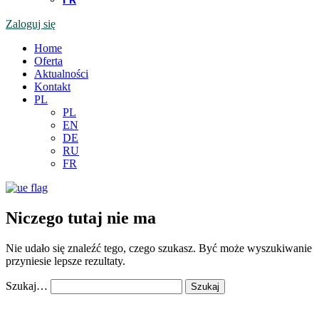
Zaloguj się
Home
Oferta
Aktualności
Kontakt
PL
PL
EN
DE
RU
FR
Niczego tutaj nie ma
Nie udało się znaleźć tego, czego szukasz. Być może wyszukiwanie
przyniesie lepsze rezultaty.
Szukaj…