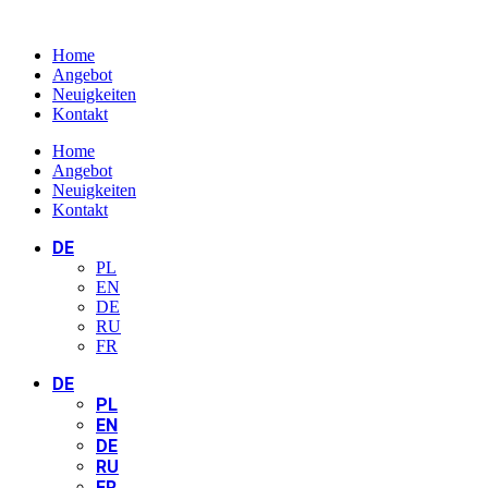
Home
Angebot
Neuigkeiten
Kontakt
Home
Angebot
Neuigkeiten
Kontakt
DE
PL
EN
DE
RU
FR
DE
PL
EN
DE
RU
FR