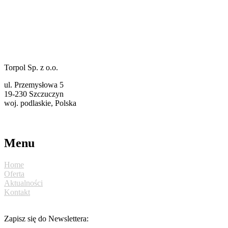
Torpol Sp. z o.o.
ul. Przemysłowa 5
19-230 Szczuczyn
woj. podlaskie, Polska
torpol@ekotorpol.com
+48 86 261 11 22
Menu
Home
Oferta
Aktualności
Kontakt
Zapisz się do Newslettera: