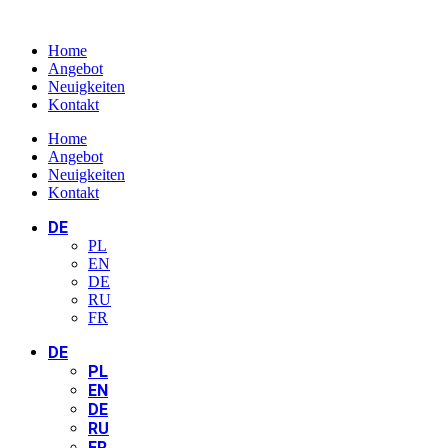
Home
Angebot
Neuigkeiten
Kontakt
Home
Angebot
Neuigkeiten
Kontakt
DE
PL
EN
DE
RU
FR
DE
PL
EN
DE
RU
FR