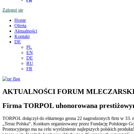
Zaloguj się
Home
Oferta
Aktualności
Kontakt
DE
PL
EN
DE
RU
FR
AKTUALNOŚCI FORUM MLECZARSK
Firma TORPOL uhonorowana prestiżowym 
TORPOL dołączył do elitarnego grona 22 nagrodzonych firm w 33. 
„Teraz Polska“. Konkurs organizowany przez Fundację Polskiego G
Promocyjnego ma na celu wyróżnienie najlepszych polskich produkt