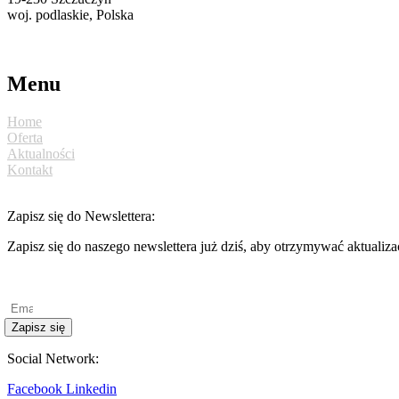
woj. podlaskie, Polska
torpol@ekotorpol.com
+48 86 261 11 22
Menu
Home
Oferta
Aktualności
Kontakt
Zapisz się do Newslettera:
Zapisz się do naszego newslettera już dziś, aby otrzymywać aktualiz
Polityka prywatności
Zapisz się
Social Network:
Facebook
Linkedin