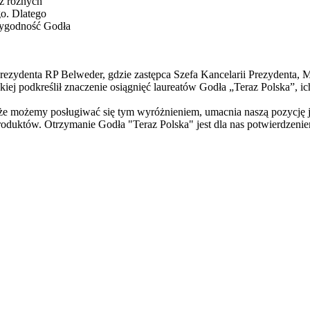
 z różnych
o. Dlatego
arygodność Godła
ezydenta RP Belweder, gdzie zastępca Szefa Kancelarii Prezydenta, Mi
kiej podkreślił znaczenie osiągnięć laureatów Godła „Teraz Polska”, i
t, że możemy posługiwać się tym wyróżnieniem, umacnia naszą pozycję
oduktów. Otrzymanie Godła "Teraz Polska" jest dla nas potwierdzenie