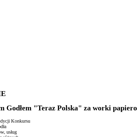
IE
Godłem "Teraz Polska" za worki papierow
edycji Konkursu
odła
ów, usług