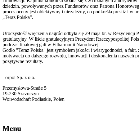
i innowacji. Kapituła konkursu składa się z 26 uznanych autorytetów
dziedzin, powoływanych przez Fundatorów oraz Patrona Honoroweg
proces oceny jest obiektywny i niezależny, co podkreśla prestiż i wi
„Teraz Polska”.
Uroczystość wręczenia nagród odbyła się 29 maja br. w Rezydencji Pr
gratulacyjny. W liście gratulacyjnym Prezydent Rzeczypospolitej Pols
podczas finałowej gali w Filharmonii Narodowej.
Godło "Teraz Polska" jest symbolem jakości i wiarygodności, a fak
motywacja do dalszego rozwoju, innowacji i doskonalenia naszych pr
pozytywne rezultaty.
Torpol Sp. z o.o.
Przemysłowa-Straße 5
19-230 Szczuczyn
Woiwodschaft Podlaskie, Polen
torpol@ekotorpol.com
+48 86 261 11 22
Menu