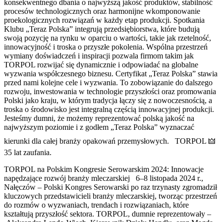
konsekwentnego dbania o najwyższą jakość produktów, stabilność
procesów technologicznych oraz harmonijne wkomponowanie
proekologicznych rozwiązań w każdy etap produkcji. Spotkania
Klubu „Teraz Polska” integrują przedsiębiorstwa, które budują
swoją pozycję na rynku w oparciu o wartości, takie jak rzetelność,
innowacyjność i troska o przyszłe pokolenia. Wspólna przestrzeń
wymiany doświadczeń i inspiracji pozwala firmom takim jak
TORPOL rozwijać się dynamicznie i odpowiadać na globalne
wyzwania współczesnego biznesu. Certyfikat „Teraz Polska” stawia
przed nami kolejne cele i wyzwania. To zobowiązanie do dalszego
rozwoju, inwestowania w technologie przyszłości oraz promowania
Polski jako kraju, w którym tradycja łączy się z nowoczesnością, a
troska o środowisko jest integralną częścią innowacyjnej produkcji.
Jesteśmy dumni, że możemy reprezentować polską jakość na
najwyższym poziomie i z godłem „Teraz Polska” wyznaczać
kierunki dla całej branży opakowań przemysłowych. TORPOL 🜲
35 lat zaufania.
TORPOL na Polskim Kongresie Serowarskim 2024: Innowacje
napędzające rozwój branży mleczarskiej 6–8 listopada 2024 r.,
Nałęczów – Polski Kongres Serowarski po raz trzynasty zgromadził
kluczowych przedstawicieli branży mleczarskiej, tworząc przestrzeń
do rozmów o wyzwaniach, trendach i rozwiązaniach, które
kształtują przyszłość sektora. TORPOL, dumnie reprezentowały –