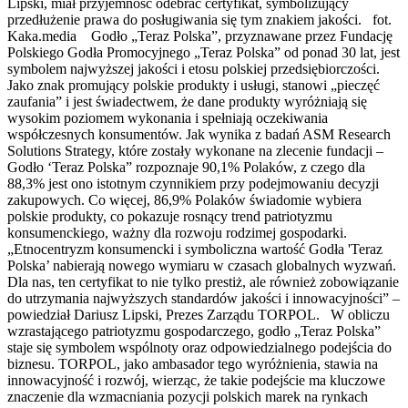
Lipski, miał przyjemność odebrać certyfikat, symbolizujący
przedłużenie prawa do posługiwania się tym znakiem jakości. fot.
Kaka.media Godło „Teraz Polska”, przyznawane przez Fundację
Polskiego Godła Promocyjnego „Teraz Polska” od ponad 30 lat, jest
symbolem najwyższej jakości i etosu polskiej przedsiębiorczości.
Jako znak promujący polskie produkty i usługi, stanowi „pieczęć
zaufania” i jest świadectwem, że dane produkty wyróżniają się
wysokim poziomem wykonania i spełniają oczekiwania
współczesnych konsumentów. Jak wynika z badań ASM Research
Solutions Strategy, które zostały wykonane na zlecenie fundacji –
Godło ‘Teraz Polska” rozpoznaje 90,1% Polaków, z czego dla
88,3% jest ono istotnym czynnikiem przy podejmowaniu decyzji
zakupowych. Co więcej, 86,9% Polaków świadomie wybiera
polskie produkty, co pokazuje rosnący trend patriotyzmu
konsumenckiego, ważny dla rozwoju rodzimej gospodarki.
„Etnocentryzm konsumencki i symboliczna wartość Godła 'Teraz
Polska’ nabierają nowego wymiaru w czasach globalnych wyzwań.
Dla nas, ten certyfikat to nie tylko prestiż, ale również zobowiązanie
do utrzymania najwyższych standardów jakości i innowacyjności” –
powiedział Dariusz Lipski, Prezes Zarządu TORPOL. W obliczu
wzrastającego patriotyzmu gospodarczego, godło „Teraz Polska”
staje się symbolem wspólnoty oraz odpowiedzialnego podejścia do
biznesu. TORPOL, jako ambasador tego wyróżnienia, stawia na
innowacyjność i rozwój, wierząc, że takie podejście ma kluczowe
znaczenie dla wzmacniania pozycji polskich marek na rynkach