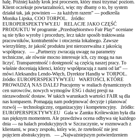
halę. Później każdy krok jest procesem, który musi trzymać poziom.
Klient oczekuje powtarzalności, więc my dbamy o to, by system
działał tak, jak powinien — za każdym razem” — podkreśla
Monika Lipska, COO TORPOL. źródło:
EUROPERSPEKTYWY.EU RELACJE JAKO CZĘŚĆ
PRODUKTU W programie „Przedsiębiorstwo Fair Play” oceniane
są nie tylko wyroby i procedury, lecz także sposób traktowania
pracowników, kontrahentów i otoczenia lokalnego. Zawsze
wierzyliśmy, że jakość produktu jest nierozerwalna z jakością
współpracy. — „Partnerzy zwracają uwagę na parametry
techniczne, ale równie mocno interesuje ich, czy mogą na nas
liczyć. Transparentność i dostępność są częścią naszej pracy. To
właśnie doceniają klienci, którzy współpracują z nami od lat” —
mówi Aleksandra Lendo-Więch, Dyrektor Handlu w TORPOL.
źródło: EUROPERSPEKTYWY.EU WARTOŚCI, KTÓRE
PROWADZĄ NAS DALEJ Pracujemy w realiach dynamicznych
cen surowców, nowych wymogów ESG i dużej presji na
niezawodność dostaw. W takich warunkach wartości FAIR są dla
nas kompasem. Pomagają nam podejmować decyzje i planować
rozwój — technologiczny, organizacyjny i kompetencyjny. źródło:
EUROPERSPEKTYWY.EU Gala w Zamku Królewskim była dla
nas pięknym momentem. Ale prawdziwa ocena odbywa się każdego
dnia — na halach produkcyjnych w Szczuczynie, w rozmowach z
klientami, w pracy zespołu, który wie, że rzetelność nie jest
pojęciem abstrakcyjnym. — „Najważniejszym potwierdzeniem