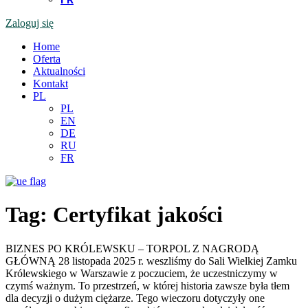
Zaloguj się
Home
Oferta
Aktualności
Kontakt
PL
PL
EN
DE
RU
FR
Tag:
Certyfikat jakości
BIZNES PO KRÓLEWSKU – TORPOL Z NAGRODĄ
GŁÓWNĄ 28 listopada 2025 r. weszliśmy do Sali Wielkiej Zamku
Królewskiego w Warszawie z poczuciem, że uczestniczymy w
czymś ważnym. To przestrzeń, w której historia zawsze była tłem
dla decyzji o dużym ciężarze. Tego wieczoru dotyczyły one