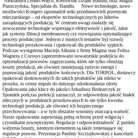
Aleksandra Lendo-Więch, Kierownik Działu Handlu, oraz Magda
Piaszczyńska, Specjalista ds. Handlu. Nowe technologie, nowe
możliwości Kongres zgromadził setki przedstawicieli przemysłu
mleczarskiego – od ekspertów technologicznych po liderów
zarządzających produkcją. W centrum uwagi znalazły się
nowoczesne technologie wspierające efektywność i jakość, takie
jak systemy filtracji membranowej czy rozwiązania optymalizujące
procesy produkcyjne. Jednym z istotnych tematów był rozwój
technologii proszkowania i opakowań dla produktów sypkich.
Podczas wystąpienia Macieja Alksina z firmy Magma oraz Felixa
Wagnera z Corosys zaprezentowano nowatorskie podejścia do
optymalizacji procesów zagęszczania, które nie tylko obniżają
koszty produkcji, ale również zmniejszają zużycie energii i
poprawiają jakość produktów końcowych. Dla TORPOL, dostawcy
opakowań dostosowanych do takich produktów jak mleko w
proszku, to cenny impuls do dalszego udoskonalania oferty.
Opakowania jako klucz do jakości Arkadiusz Bednarczyk ze
Spomlek podczas prelekcji zaznaczył, że odpowiednia jakość białek
mlecznych w produktach proszkowanych to nie tylko kwestia
technologii produkcji, ale również ich bezpiecznego
przechowywania – a w tym obszarze wnosimy znaczącą wartość.
Nasze opakowania zapewniają pełną ochronę przed wilgocią i
czynnikami zewnętrznymi. Regulacje i odpowiedzialność Z punktu
widzenia branży, istotnym elementem są także zmieniające się
regulacje prawne. Prezentacja Pauliny Szczypkowskiej z kancelarii