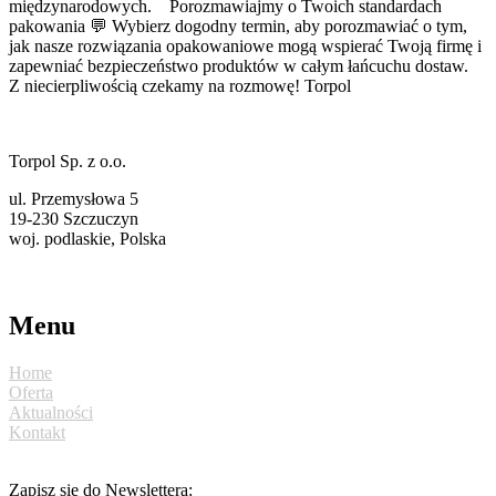
międzynarodowych. Porozmawiajmy o Twoich standardach
pakowania 💬​ Wybierz dogodny termin, aby porozmawiać o tym,
jak nasze rozwiązania opakowaniowe mogą wspierać Twoją firmę i
zapewniać bezpieczeństwo produktów w całym łańcuchu dostaw.
Z niecierpliwością czekamy na rozmowę! Torpol
Torpol Sp. z o.o.
ul. Przemysłowa 5
19-230 Szczuczyn
woj. podlaskie, Polska
torpol@ekotorpol.com
+48 86 261 11 22
Menu
Home
Oferta
Aktualności
Kontakt
Zapisz się do Newslettera: