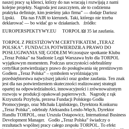
naszej pracy są klienci, którzy do nas wracają i rozwijają z nami
kolejne projekty. Nagroda jest zaszczytem, ale to codzienna
praktyka definiuje, kim jesteśmy jako firma” — dodaje Dariusz
Lipski. Dla nas FAIR to kierunek. Taki, którego nie trzeba
deklarować — bo widać go w działaniach. źródło:
EUROPERSPEKTYWY.EU TORPOL 🜲 35 lat zaufania.
TORPOL Z PRESTIŻOWYM CERTYFIKATEM „TERAZ
POLSKA”. FUNDACJA POTWIERDZIŁA PRAWO DO
POSŁUGIWANIA SIĘ GODŁEM Wczorajsze spotkanie Klubu
„Teraz Polska” na Stadionie Legii Warszawa było dla TORPOL
wyjątkowym momentem. Podczas uroczystości odebraliśmy
certyfikat potwierdzający prawo do posługiwania się prestiżowym
Godłem „Teraz Polska” – symbolem wyróżniającym
przedsiębiorstwa najwyższej jakości oraz godne zaufania. Ten znak
jest dla nas potwierdzeniem skuteczności realizowanej strategii
opartej na odpowiedzialności, innowacyjności i zrównoważonym
rozwoju w produkcji opakowań papierowych. Nagrodę z rąk
Krzysztofa Przybyła, prezesa Fundacji Polskiego Godła
Promocyjnego, oraz Michała Lipińskiego, Dyrektora Konkursu
„Teraz Polska”, odebrały Aleksandra Lendo-Więch, Dyrektor
Handlu TORPOL, oraz Urszula Ostapowicz, International Business
Development Manager. Godło „Teraz Polska” świadczy o
rezultatach wspólnej pracy całego zespołu TORPOL. To efekt