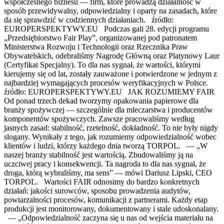
współczesnego biznesu — firm, które prowadzą działalność w
sposób przewidywalny, odpowiedzialny i oparty na zasadach, które
da się sprawdzić w codziennych działaniach. źródło:
EUROPERSPEKTYWY.EU Podczas gali 28. edycji programu
„Przedsiębiorstwo Fair Play”, organizowanej pod patronatem
Ministerstwa Rozwoju i Technologii oraz Rzecznika Praw
Obywatelskich, odebraliśmy Nagrodę Główną oraz Platynowy Laur
(Certyfikat Specjalny). To dla nas sygnał, że wartości, którymi
kierujemy się od lat, zostały zauważone i potwierdzone w jednym z
najbardziej wymagających procesów weryfikacyjnych w Polsce.
źródło: EUROPERSPEKTYWY.EU JAK ROZUMIEMY FAIR
Od ponad trzech dekad tworzymy opakowania papierowe dla
branży spożywczej — szczególnie dla mleczarstwa i producentów
komponentów spożywczych. Zawsze pracowaliśmy według
jasnych zasad: stabilność, rzetelność, dokładność. To nie były nigdy
slogany. Wynikały z tego, jak rozumiemy odpowiedzialność wobec
klientów i ludzi, którzy każdego dnia tworzą TORPOL. — „W
naszej branży stabilność jest wartością. Zbudowaliśmy ją na
uczciwej pracy i konsekwencji. Ta nagroda to dla nas sygnał, że
droga, którą wybraliśmy, ma sens” — mówi Dariusz Lipski, CEO
TORPOL. Wartości FAIR odnosimy do bardzo konkretnych
działań: jakości surowców, sposobu prowadzenia audytów,
powtarzalności procesów, komunikacji z partnerami. Każdy etap
produkcji jest monitorowany, dokumentowany i stale udoskonalany.
— „Odpowiedzialność zaczyna się u nas od wejścia materiału na