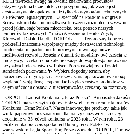
KDCP zwróciła uwagę na kwestie znakowania produktów
odżywczych na bazie mleka, co przypomina, jak ważne jest
dostosowywanie opakowań nie tylko do wymogów technicznych,
ale również legislacyjnych. „Obecność na Polskim Kongresie
Serowarskim dała nam możliwość lepszego zrozumienia wyzwań,
przed jakimi staje branża mleczarska, oraz potrzeb naszych
partnerów biznesowych,” mówi Aleksandra Lendo-Więch,
Kierownik Działu Handlu TORPOL. Tegoroczny kongres
podkreślił znaczenie współpracy między dostawcami technologii,
producentami i partnerami branżowymi, otwierając nowe
możliwości rozwoju. Jesteśmy dumni, że mogliśmy być częścią tej
inicjatywy, i czekamy na kolejne okazje do wspólnego budowania
przyszłości mleczarstwa w Polsce. Porozmawiajmy o Twoich
standardach pakowania 💬​ Wybierz dogodny termin, aby
porozmawiać o tym, jak nasze rozwiązania opakowaniowe mogą
wspierać Twoją firmę i zapewniać bezpieczeństwo produktów w
całym łańcuchu dostaw. Z niecierpliwością czekamy na rozmowę!
TORPOL – Laureat Konkursu „Teraz Polska” i Ambasador Jakości
TORPOL ma zaszczyt znajdować się w elitarnym gronie laureatów
Konkursu „Teraz Polska”. Nasze innowacyjne produkty, takie jak
worki papierowe przeznaczone dla branży spożywczej, zostały
docenione w 33. edycji konkursu w 2023 roku. W tym roku, 23
października podczas spotkania Klubu „Teraz Polska” w
warszawskim Legia Sports Bar, Prezes Zarządu TORPOL, Dariusz